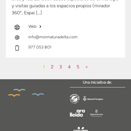
y visitas guiadas a los espacios propios (mirador
360°, Espai […]
Web
info@monnaturadelta.com
977 053 801
1
2
3
4
5
>
Una iniciativa de: