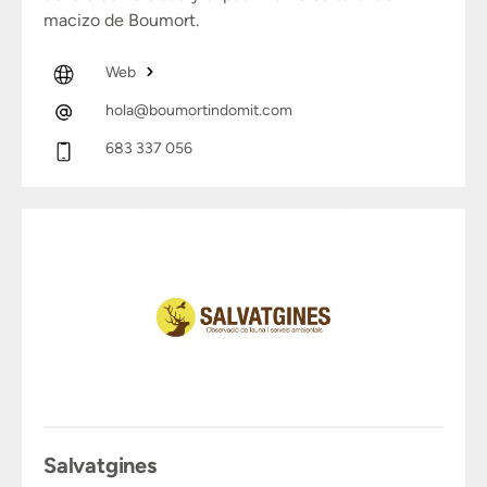
macizo de Boumort.
Web
hola@boumortindomit.com
683 337 056
Salvatgines