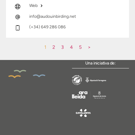
Web
info@audouinbirding.net
(+34) 649 286 086
1
2
3
4
5
>
Una iniciativa de: