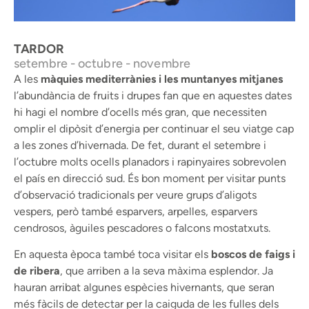
Flamencs - Badia del Fangar. © Sergi Sales
TARDOR
setembre - octubre - novembre
A les
màquies mediterrànies i les muntanyes mitjanes
l’abundància de fruits i drupes fan que en aquestes dates
hi hagi el nombre d’ocells més gran, que necessiten
omplir el dipòsit d’energia per continuar el seu viatge cap
a les zones d’hivernada. De fet, durant el setembre i
l’octubre molts ocells planadors i rapinyaires sobrevolen
el país en direcció sud. És bon moment per visitar punts
d’observació tradicionals per veure grups d’aligots
vespers, però també esparvers, arpelles, esparvers
cendrosos, àguiles pescadores o falcons mostatxuts.
En aquesta època també toca visitar els
boscos de faigs i
de ribera
, que arriben a la seva màxima esplendor. Ja
hauran arribat algunes espècies hivernants, que seran
més fàcils de detectar per la caiguda de les fulles dels