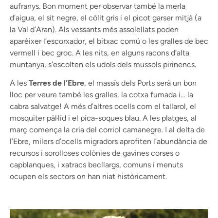
aufranys. Bon moment per observar també la merla
d’aigua, el sit negre, el còlit gris i el picot garser mitjà (a
la Val d’Aran). Als vessants més assolellats poden
aparèixer l’escorxador, el bitxac comú o les gralles de bec
vermell i bec groc. A les nits, en alguns racons d’alta
muntanya, s’escolten els udols dels mussols pirinencs.
A les
Terres de l’Ebre
, el massís dels Ports serà un bon
lloc per veure també les gralles, la cotxa fumada i… la
cabra salvatge! A més d’altres ocells com el tallarol, el
mosquiter pàl·lid i el pica-soques blau. A les platges, al
març comença la cria del corriol camanegre. I al delta de
l’Ebre, milers d’ocells migradors aprofiten l’abundància de
recursos i sorolloses colònies de gavines corses o
capblanques, i xatracs becllargs, comuns i menuts
ocupen els sectors on han niat històricament.