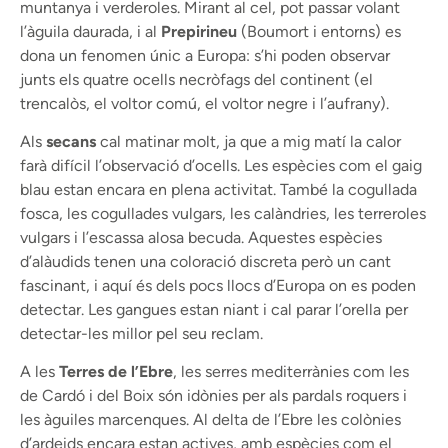
muntanya i verderoles. Mirant al cel, pot passar volant
l’àguila daurada, i al
Prepirineu
(Boumort i entorns) es
dona un fenomen únic a Europa: s’hi poden observar
junts els quatre ocells necròfags del continent (el
trencalòs, el voltor comú, el voltor negre i l’aufrany).
Als
secans
cal matinar molt, ja que a mig matí la calor
farà difícil l’observació d’ocells. Les espècies com el gaig
blau estan encara en plena activitat. També la cogullada
fosca, les cogullades vulgars, les calàndries, les terreroles
vulgars i l’escassa alosa becuda. Aquestes espècies
d’alàudids tenen una coloració discreta però un cant
fascinant, i aquí és dels pocs llocs d’Europa on es poden
detectar. Les gangues estan niant i cal parar l’orella per
detectar-les millor pel seu reclam.
A les
Terres de l’Ebre
, les serres mediterrànies com les
de Cardó i del Boix són idònies per als pardals roquers i
les àguiles marcenques. Al delta de l’Ebre les colònies
d’ardeids encara estan actives, amb espècies com el