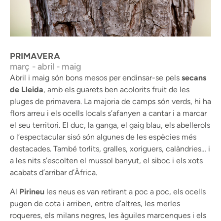
Pica-soques blau - PN Els Ports
PRIMAVERA
març - abril - maig
Abril i maig són bons mesos per endinsar-se pels
secans
de Lleida
, amb els guarets ben acolorits fruit de les
pluges de primavera. La majoria de camps són verds, hi ha
flors arreu i els ocells locals s’afanyen a cantar i a marcar
el seu territori. El duc, la ganga, el gaig blau, els abellerols
o l’espectacular sisó són algunes de les espècies més
destacades. També torlits, gralles, xoriguers, calàndries… i
a les nits s’escolten el mussol banyut, el siboc i els xots
acabats d’arribar d’Àfrica.
Al
Pirineu
les neus es van retirant a poc a poc, els ocells
pugen de cota i arriben, entre d’altres, les merles
roqueres, els milans negres, les àguiles marcenques i els