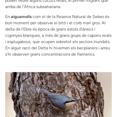
poden veure alguns cucuts reials, el primer migrant que
arriba de l’Àfrica subsahariana.
En
aiguamolls
com el de la Reserva Natural de Sebes és
bon moment per observar el bitó i el corb marí gros. Al
delta de l’Ebre és època de grans estols d’ànecs i
cigonyes blanques, a més de grans grups de capons reials
i esplugabous, que ocupen sobretot els sectors inundats.
En algun racó del Delta hi hivernen els becplaners i arreu
s’hi observen grans concentracions de flamencs.