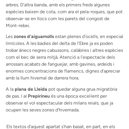
arbres. D’altra banda, amb els primers freds algunes
espècies baixen de cota, com ara el pela-roques, que pot
observar-se en llocs com les parets del congost de
Mont-rebei.
Les
zones d’aiguamolls
estan plenes d’ocells, en especial
limícoles. A les badies del delta de l’Ebre ja es poden
trobar ànecs negres cabussons, calàbries i altres espècies
com el bec de serra mitjà. Atenció a l’espectacle dels
arrossars acabats de fanguejar, amb gavines, ardeids i
enormes concentracions de flamencs, dignes d’apreciar
amb la llum hivernal de darrera hora.
A la
plana de Lleida
pot quedar alguna grua migratòria
de pas. I al
Prepirineu
és una època excel·lent per
observar el vol espectacular dels milans reials, que ja
ocupen les seves zones d’hivernada.
Els textos d’aquest apartat s’han basat, en part, en els