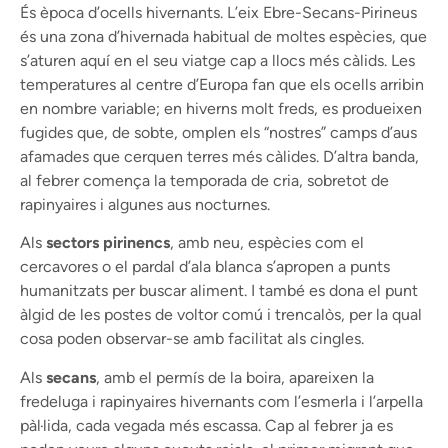
És època d’ocells hivernants. L’eix Ebre-Secans-Pirineus
és una zona d’hivernada habitual de moltes espècies, que
s’aturen aquí en el seu viatge cap a llocs més càlids. Les
temperatures al centre d’Europa fan que els ocells arribin
en nombre variable; en hiverns molt freds, es produeixen
fugides que, de sobte, omplen els “nostres” camps d’aus
afamades que cerquen terres més càlides. D’altra banda,
al febrer comença la temporada de cria, sobretot de
rapinyaires i algunes aus nocturnes.
Als
sectors pirinencs
, amb neu, espècies com el
cercavores o el pardal d’ala blanca s’apropen a punts
humanitzats per buscar aliment. I també es dona el punt
àlgid de les postes de voltor comú i trencalòs, per la qual
cosa poden observar-se amb facilitat als cingles.
Als
secans
, amb el permís de la boira, apareixen la
fredeluga i rapinyaires hivernants com l’esmerla i l’arpella
pàl·lida, cada vegada més escassa. Cap al febrer ja es