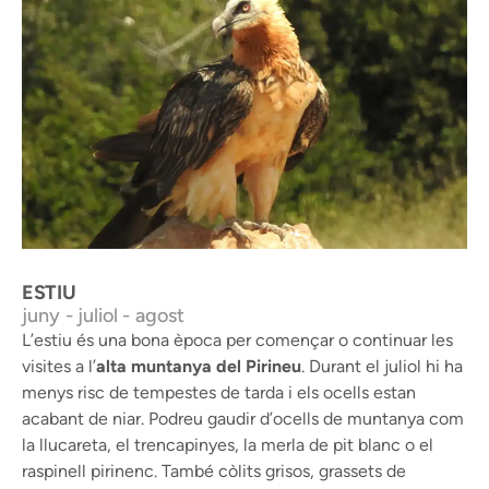
Trencalòs © J. Palau / Arxiu RNC Boumort
ESTIU
juny - juliol - agost
L’estiu és una bona època per començar o continuar les
visites a l’
alta muntanya del Pirineu
. Durant el juliol hi ha
menys risc de tempestes de tarda i els ocells estan
acabant de niar. Podreu gaudir d’ocells de muntanya com
la llucareta, el trencapinyes, la merla de pit blanc o el
raspinell pirinenc. També còlits grisos, grassets de