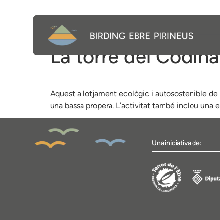
La torre del Codina
Aquest allotjament ecològic i autosostenible de t
una bassa propera. L’activitat també inclou una ex
Una iniciativa de: