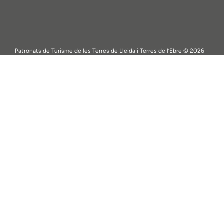
Patronats de Turisme de les Terres de Lleida i Terres de l’Ebre © 2026