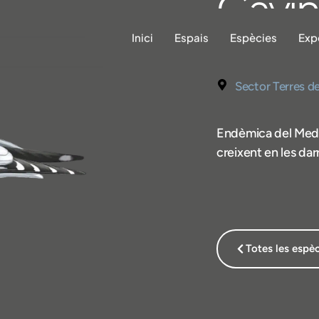
Gavin
Inici
Espais
Espècies
Exp
Ichthyaetus a
Sector Terres de
Endèmica del Medi
creixent en les da
Totes les espè