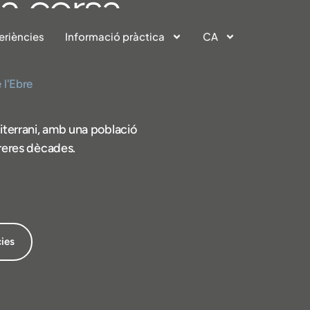
a corsa
eriències
Informació pràctica
CA
udouinii
 l'Ebre
terrani, amb una població
rreres dècades.
cies