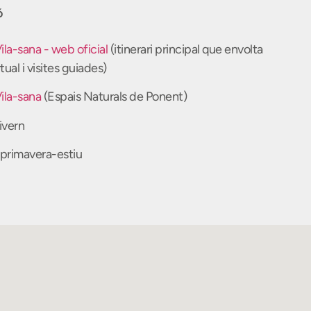
ó
Vila-sana - web oficial
(itinerari principal que envolta
rtual i visites guiades)
Vila-sana
(Espais Naturals de Ponent)
ivern
primavera-estiu