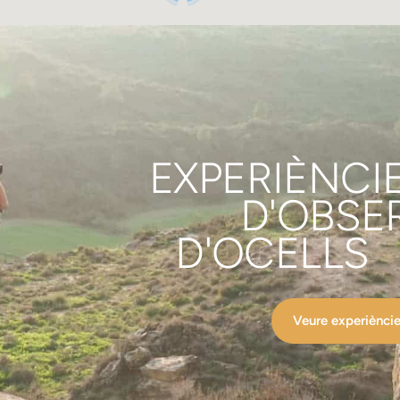
EXPERIÈNCI
D'OBSE
D'OCELLS
Veure experiènci