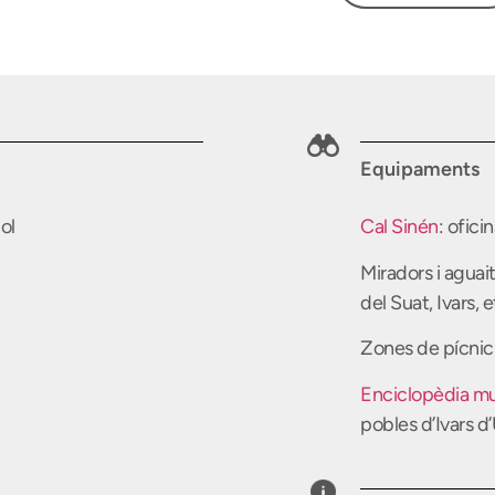
Equipaments
ol
Cal Sinén
: ofici
Miradors i aguai
del Suat, Ivars, e
Zones de pícnic 
Enciclopèdia mu
pobles d’Ivars d’