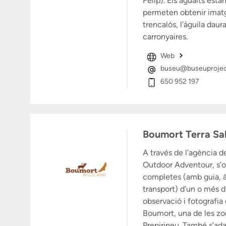
Felip). Els aguaits esta
permeten obtenir imatg
trencalòs, l’àguila daura
carronyaires.
Web
buseu@buseuproje
650 952 197
Boumort Terra Sa
A través de l’agència d
Outdoor Adventour, s’o
completes (amb guia, àp
transport) d’un o més d
observació i fotografia 
Boumort, una de les zo
Prepirineu. També s’ada