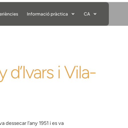
eriències
Informació pràctica
CA
 d’Ivars i Vila-
a dessecar l’any 1951 i es va