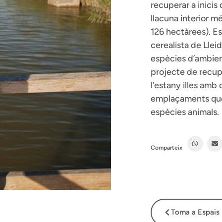
recuperar a inicis 
llacuna interior 
126 hectàrees). Es
cerealista de Llei
espècies d’ambien
projecte de recupe
l’estany illes amb
emplaçaments que a
espècies animals.
Comparteix
Torna a Espais