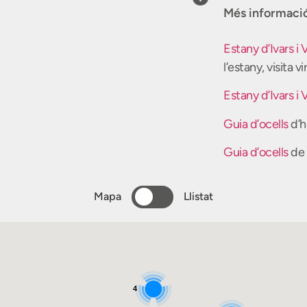
Més informaci
Estany d’Ivars i 
l’estany, visita vi
Estany d’Ivars i 
Guia d’ocells
d’h
Guia d’ocells
de 
Mapa
Llistat
4