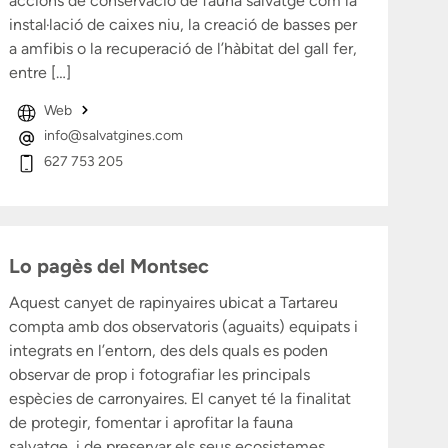
accions de conservació de fauna salvatge com la
instal·lació de caixes niu, la creació de basses per
a amfibis o la recuperació de l’hàbitat del gall fer,
entre […]
Web
info@salvatgines.com
627 753 205
Lo pagès del Montsec
Aquest canyet de rapinyaires ubicat a Tartareu
compta amb dos observatoris (aguaits) equipats i
integrats en l’entorn, des dels quals es poden
observar de prop i fotografiar les principals
espècies de carronyaires. El canyet té la finalitat
de protegir, fomentar i aprofitar la fauna
salvatge, i de preservar els seus ecosistemes.