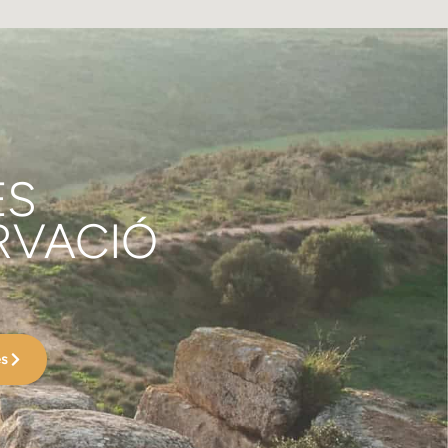
ES
RVACIÓ
es