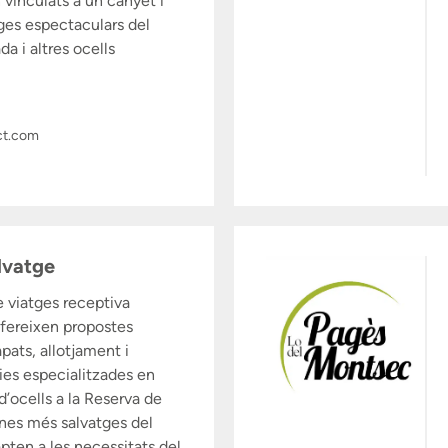
n vinculats a un canyet i
es espectaculars del
da i altres ocells
ct.com
lvatge
e viatges receptiva
fereixen propostes
ats, allotjament i
ies especialitzades en
d’ocells a la Reserva de
nes més salvatges del
pten a les necessitats del