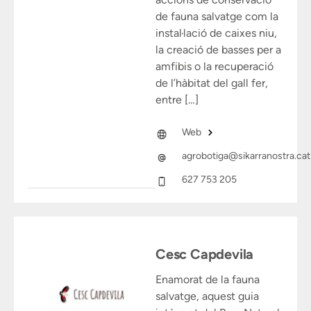
de fauna salvatge com la
instal·lació de caixes niu,
la creació de basses per a
amfibis o la recuperació
de l’hàbitat del gall fer,
entre […]
Web
agrobotiga@sikarranostra.cat
627 753 205
Cesc Capdevila
Enamorat de la fauna
salvatge, aquest guia