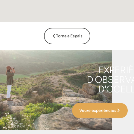
Torna a Espais
EXPERI
D'OBSERV
D'OCEL
Veure experiències