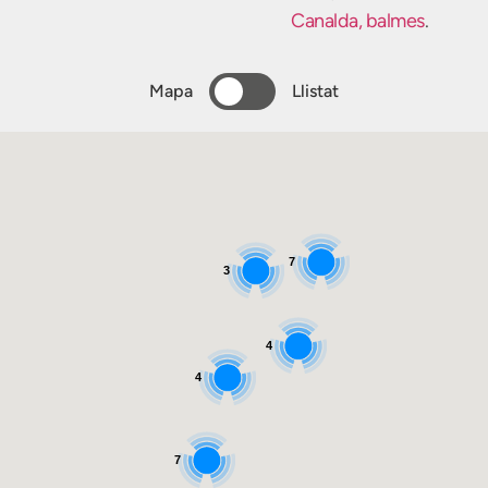
Canalda, balmes
.
Mapa
Llistat
7
3
4
4
7