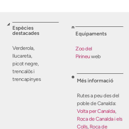
Espècies
destacades
Equipaments
Verderola,
Zoo del
llucareta,
Pirineu
web
picot negre,
trencalòs i
trencapinyes
Més informació
Rutes a peu des del
poble de Canalda:
Volta per Canalda
,
Roca de Canalda i els
Colls
,
Roca de