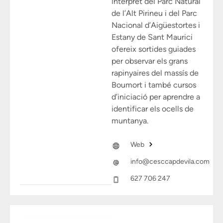
intèrpret del Parc Natural
de l’Alt Pirineu i del Parc
Nacional d’Aigüestortes i
Estany de Sant Maurici
ofereix sortides guiades
per observar els grans
rapinyaires del massís de
Boumort i també cursos
d’iniciació per aprendre a
identificar els ocells de
muntanya.
Web
info@cesccapdevila.com
627 706 247